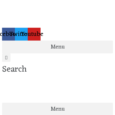
Skip
to
content
cebook
Twitter
Youtube
Menu
Search
Menu