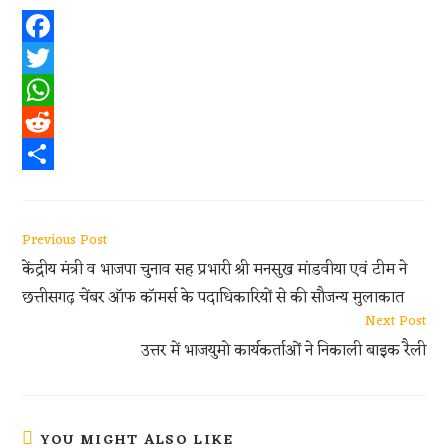
F
a
T
c
w
W
e
i
h
R
b
t
a
e
S
o
t
t
d
h
Read
Previous Post
o
e
s
d
a
more
केंद्रीय मंत्री व भाजपा चुनाव सह प्रभारी श्री मनसुख मांडवीया एवं टीम ने
articles
k
r
A
i
r
छत्तीसगढ़ चेंबर ऑफ कॉमर्स के पदाधिकारियों से की सौजन्य मुलाकात
p
t
e
Next Post
p
उत्तर में भाजयुमो कार्यकर्ताओं ने निकाली बाइक रैली
YOU MIGHT ALSO LIKE