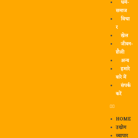
धर्म-
समाज
विचा
र
खेल
जीवन-
शैली
अन्य
हमारे
बारे में
संपर्क
करें
HOME
उद्योग
व्यापार