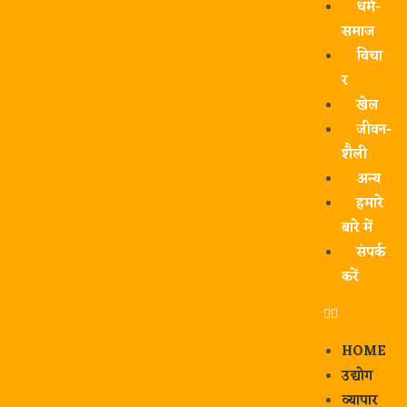
धर्म-
समाज
विचा
र
खेल
जीवन-
शैली
अन्य
हमारे
बारे में
संपर्क
करें
HOME
उद्योग
व्यापार