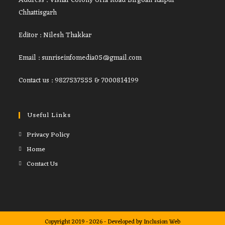
Address : Vishal Colony Urla Road Birgoan Raipur
Chhattisgarh
Editor : Nilesh Thakkar
Email : sunriseinfomedia05@gmail.com
Contact us : 9827537555 & 7000814199
Useful Links
Privacy Policy
Home
Contact Us
Copyright 2019 - 2026 - Developed by
Inclusion Web