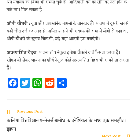
श्रम मंत्रालय का जिम्मा भी संभाल चुके हैं। आदिवासी वर्ग का सीनियर नेता होने के
नाते लाभ मिल सकता है।
ओपी चौधरी :
युवा और प्रशासनिक मामलों के जानकार हैं। भाजपा में दूसरी सबसे
बड़ी जीत दर्ज कर आए हैं। अमित शाह ने भी रायगढ़ की सभा में लोगों से कहा था,
ओपी चौधरी को चुनाव जिताओं, इन्हें बड़ा आदमी हम बनाएंगी।
अप्रत्याशित चेहराः
भाजना शोष नेतृत्व हमेशा चौकाने वाले फैसला करता है।
सीएम को लेकर भाजपा का शीर्ष नेतृत्व कोई अप्रत्याशित चेहरा भी सामने ला सकता
है।
Fa
T
W
R
S
ce
w
h
e
h
b
itt
at
d
ar
oo
er
s
di
e
Previous Post
k
A
t
कलिंगा विश्वविद्यालय-मेसर्स अमोघ फाइनेंशियल के मध्य एक समझौता
p
ज्ञापन
Next Post