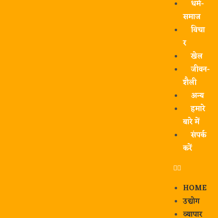
धर्म-
समाज
विचा
र
खेल
जीवन-
शैली
अन्य
हमारे
बारे में
संपर्क
करें
HOME
उद्योग
व्यापार