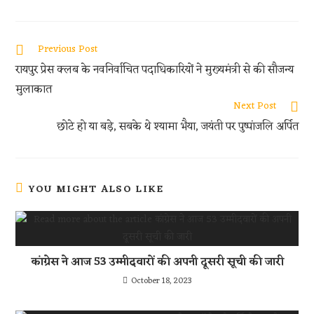
ce
w
h
e
h
b
itt
at
d
ar
oo
er
s
di
e
Previous Post
k
A
t
रायपुर प्रेस क्लब के नवनिर्वाचित पदाधिकारियों ने मुख्यमंत्री से की सौजन्य
p
मुलाकात
p
Next Post
छोटे हो या बड़े, सबके थे श्यामा भैया, जयंती पर पुष्पांजलि अर्पित
YOU MIGHT ALSO LIKE
कांग्रेस ने आज 53 उम्मीदवारों की अपनी दूसरी सूची की जारी
October 18, 2023