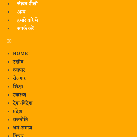
जीवन-शैली
अन्य
हमारे बारे में
संपर्क करें
HOME
उद्योग
व्यापार
रोजगार
शिक्षा
स्वास्थ्य
देश-विदेश
प्रदेश
राजनीति
धर्म-समाज
विचार