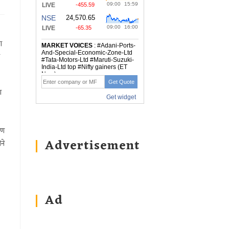
ग
ग
षण
Advertisement
ने
Ad