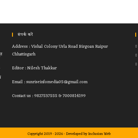
संपर्क करें
Address : Vishal Colony Urla Road Birgoan Raipur
ूल
Chhattisgarh
Editor : Nilesh Thakkar
थ
Email : sunriseinfomedia05@gmail.com
Contact us : 9827537555 & 7000814199
Copyright 2019 - 2026 - Developed by
Inclusion Web