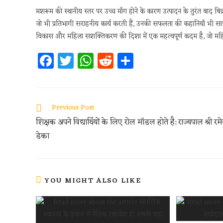
मशरूम की स्थानीय स्तर पर उच्च माँग होने के कारण उत्पादन के तुरंत बाद बिक्
जो भी प्रतिभागी सराहनीय कार्य करती हैं, उनकी सफलता की कहानियाँ भी साझा
विकास और महिला सशक्तिकरण की दिशा में एक महत्वपूर्ण कदम है, जो महिलाओ
Fa
T
W
R
S
ce
w
h
e
h
b
itt
at
d
ar
oo
er
s
di
e
Previous Post
k
A
t
शिक्षक अपने विद्यार्थियों के लिए रोल मॉडल होते है: राज्यपाल श्री रम
p
डेका
p
YOU MIGHT ALSO LIKE