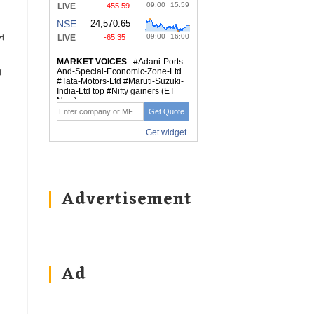
ैन
ण
Advertisement
Ad