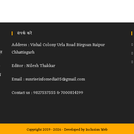
संपर्क करें
Address : Vishal Colony Urla Road Birgoan Raipur
ूल
Chhattisgarh
Editor : Nilesh Thakkar
थ
Email : sunriseinfomedia05@gmail.com
Contact us : 9827537555 & 7000814199
Copyright 2019 - 2026 - Developed by
Inclusion Web