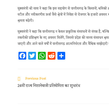
मुख्यमंत्री श्री साय ने कहा कि इस सहयोग से छत्तीसगढ़ के किसानों, श्रमिकों औ
स्टील और नवीकरणीय ऊर्जा जैसे क्षेत्रों में निवेश से रोजगार के हजारों अवसर 
क्षमता बढ़ेगी।
मुख्यमंत्री ने कहा कि छत्तीसगढ़ न केवल प्राकृतिक संसाधनों से संपन्न है, बल
तकनीकी प्रशिक्षण के नए अवसर मिलेंगे, जिससे प्रदेश की मानव संसाधन क्षमत
जाएगी और आने वाले वर्षों में छत्तीसगढ़ आत्मनिर्भरता और वैश्विक साझेदा
Fa
T
W
R
S
ce
w
h
e
h
b
itt
at
d
ar
oo
er
s
di
e
Previous Post
k
A
t
24वीं राज्य निशानेबाजी प्रतियोगिता का शुभारंभ
p
p