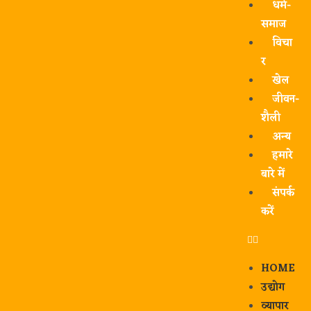
धर्म-
समाज
विचा
र
खेल
जीवन-
शैली
अन्य
हमारे
बारे में
संपर्क
करें
HOME
उद्योग
व्यापार