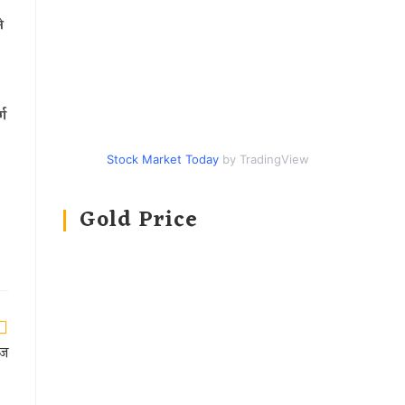
े
्ग
Stock Market Today
by TradingView
Gold Price
आज