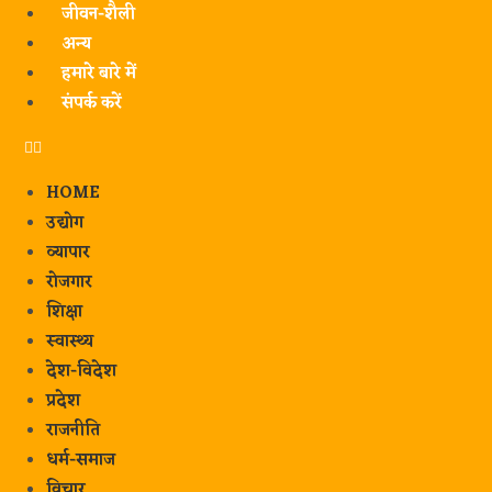
जीवन-शैली
अन्य
हमारे बारे में
संपर्क करें
HOME
उद्योग
व्यापार
रोजगार
शिक्षा
स्वास्थ्य
देश-विदेश
प्रदेश
राजनीति
धर्म-समाज
विचार