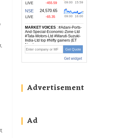
)
न,
Advertisement
Ad
िए