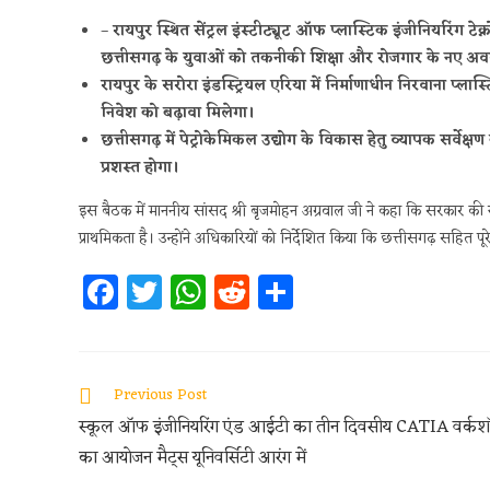
–
रायपुर स्थित सेंट्रल इंस्टीट्यूट ऑफ प्लास्टिक इंजीनियरिंग टे
छत्तीसगढ़ के युवाओं को तकनीकी शिक्षा और रोजगार के नए अवस
रायपुर के सरोरा इंडस्ट्रियल एरिया में निर्माणाधीन निरवाना प्लास्ट
निवेश को बढ़ावा मिलेगा।
छत्तीसगढ़ में पेट्रोकेमिकल उद्योग के विकास हेतु व्यापक सर्वेक्
प्रशस्त होगा।
इस बैठक में माननीय सांसद श्री बृजमोहन अग्रवाल जी ने कहा कि सरकार की 
प्राथमिकता है। उन्होंने अधिकारियों को निर्देशित किया कि छत्तीसगढ़ सहित
Fa
T
W
R
S
ce
w
h
e
h
b
itt
at
d
ar
oo
er
s
di
e
Previous Post
k
A
t
स्कूल ऑफ इंजीनियरिंग एंड आईटी का तीन दिवसीय CATIA वर्कश
p
का आयोजन मैट्स यूनिवर्सिटी आरंग में