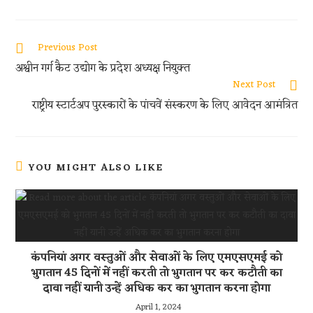
b
t
a
e
S
o
t
t
d
h
Read
Previous Post
o
e
s
d
a
more
अश्वीन गर्ग कैट उद्योग के प्रदेश अध्यक्ष नियुक्त
articles
k
r
A
i
r
Next Post
p
t
e
राष्ट्रीय स्टार्टअप पुरस्कारों के पांचवें संस्करण के लिए आवेदन आमंत्रित
p
YOU MIGHT ALSO LIKE
कंपनियां अगर वस्तुओं और सेवाओं के लिए एमएसएमई को
भुगतान 45 दिनों में नहीं करती तो भुगतान पर कर कटौती का
दावा नहीं यानी उन्हें अधिक कर का भुगतान करना होगा
April 1, 2024