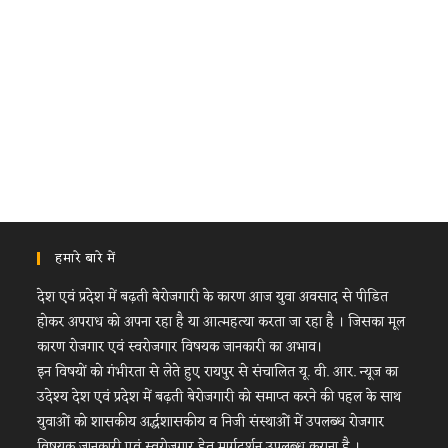
हमारे बारे में
देश एवं प्रदेश में बढ़ती बेरोजगारी के कारण आज युवा अवसाद से पीडित
होकर अपराध को अपना रहा है या आत्महत्या करता जा रहा है । जिसका मूल
कारण रोजगार एवं स्वरोजगार विषयक जानकारी का अभाव।
इन विषयों को गंभीरता से लेते हुए रायपुर से संचालित यू. वी. आर. न्यूज का
उदेश्य देश एवं प्रदेश में बढ़ती बेरोजगारी को समाप्त करने की पहल के साथ
युवाओं को शासकीय अर्द्धशासकीय व निजी संस्थाओं में उपलब्ध रोजगार
विषयक जानकारी एवं स्वरोजगार हेतु मार्गदर्शन उपलब्ध कराना है ।