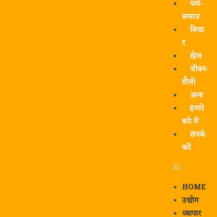
धर्म-
समाज
विचा
र
खेल
जीवन-
शैली
अन्य
हमारे
बारे में
संपर्क
करें
HOME
उद्योग
व्यापार