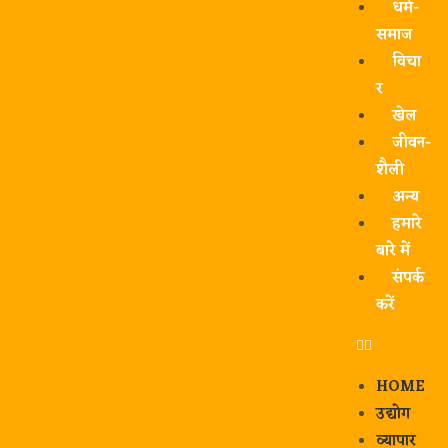
धर्म-
समाज
विचा
र
खेल
जीवन-
शैली
अन्य
हमारे
बारे में
संपर्क
करें
HOME
उद्योग
व्यापार