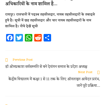
अधिकारियों के नाम शामिल है…
रायपुर। राजधानी में पदस्थ तहसीलदार, नायब तहसीलदारों के तबादले
हुये है। सूची में छह तहसीलदार और चार नायब तहसीलदारों के नाम
शामिल है। नीचे देखें सूची
Fa
T
W
R
S
ce
w
h
e
h
b
itt
at
d
ar
oo
er
s
di
e
Previous Post
k
A
t
डॉ ओमप्रकाश सर्वसम्मति से बने देवांगन समाज के प्रदेश अध्यक्ष
p
Next Post
केंद्रीय विद्यालय में कक्षा 1 से 11 तक के लिए ऑनलाइन आवेदन प्रारंभ,
p
जानें पूरी प्रक्रिया…