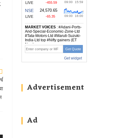
ं
्ष
Advertisement
या
चन
Ad