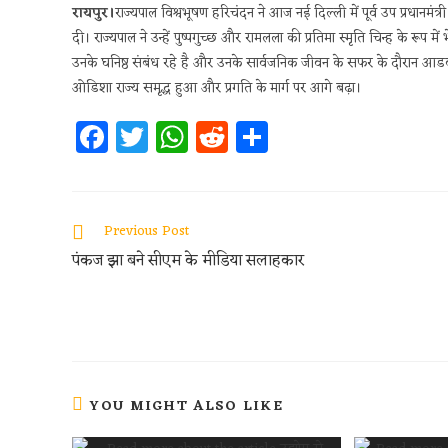
रायपुर।
राज्यपाल विश्वभूषण हरिचंदन ने आज नई दिल्ली में पूर्व उप प्रधानमं
दी। राज्यपाल ने उन्हें पुष्पगुच्छ और रामलला की प्रतिमा स्मृति चिन्ह के 
उनके घनिष्ठ संबंध रहे है और उनके सार्वजनिक जीवन के सफर के दौरान आडवा
ओडिशा राज्य समृद्ध हुआ और प्रगति के मार्ग पर आगे बढ़ा।
Fa
T
W
R
S
ce
w
h
e
h
b
itt
at
d
ar
oo
er
s
di
e
Previous Post
k
A
t
पंकज झा बने सीएम के मीडिया सलाहकार
p
p
YOU MIGHT ALSO LIKE