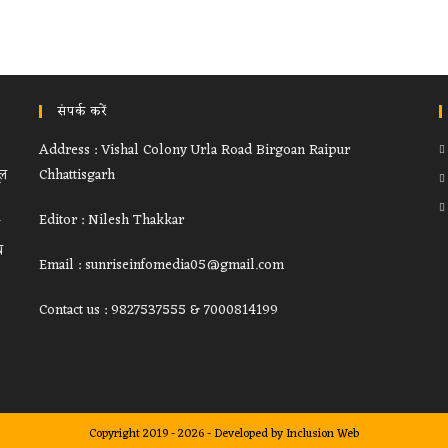
संपर्क करें
Address : Vishal Colony Urla Road Birgoan Raipur
ूल
Chhattisgarh
Editor : Nilesh Thakkar
थ
Email : sunriseinfomedia05@gmail.com
Contact us : 9827537555 & 7000814199
Copyright 2019 - 2026 - Developed by
Inclusion Web