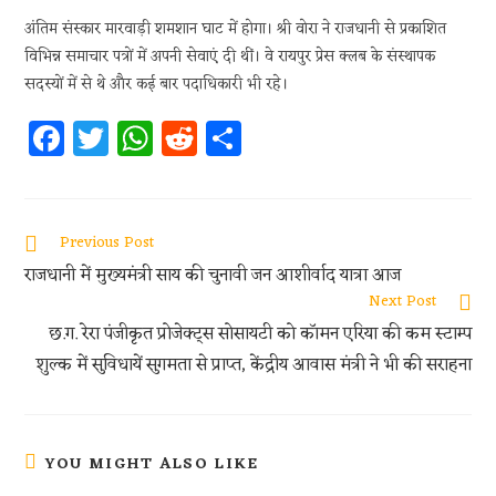
अंतिम संस्कार मारवाड़ी शमशान घाट में होगा। श्री वोरा ने राजधानी से प्रकाशित
विभिन्न समाचार पत्रों में अपनी सेवाएं दी थीं। वे रायपुर प्रेस क्लब के संस्थापक
सदस्यों में से थे और कई बार पदाधिकारी भी रहे।
Fa
T
W
R
S
ce
w
h
e
h
b
itt
at
d
ar
oo
er
s
di
e
Previous Post
k
A
t
राजधानी में मुख्यमंत्री साय की चुनावी जन आशीर्वाद यात्रा आज
p
Next Post
छ.ग. रेरा पंजीकृत प्रोजेक्ट्स सोसायटी को कॉमन एरिया की कम स्टाम्प
p
शुल्क में सुविधायें सुगमता से प्राप्त, केंद्रीय आवास मंत्री ने भी की सराहना
YOU MIGHT ALSO LIKE