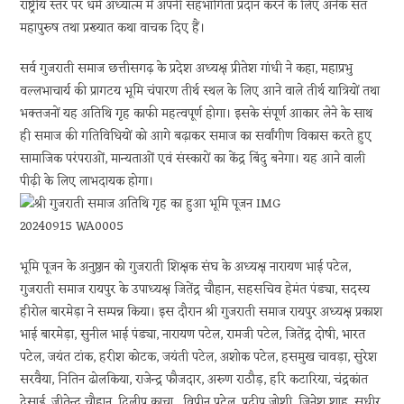
राष्ट्रीय स्तर पर धर्म अध्यात्म में अपनी सहभागिता प्रदान करने के लिए अनेक संत
महापुरुष तथा प्रख्यात कथा वाचक दिए हैं।
सर्व गुजराती समाज छत्तीसगढ़ के प्रदेश अध्यक्ष प्रीतेश गांधी ने कहा, महाप्रभु
वल्लभाचार्य की प्रागटय भूमि चंपारण तीर्थ स्थल के लिए आने वाले तीर्थ यात्रियों तथा
भक्तजनों यह अतिथि गृह काफी महत्वपूर्ण होगा। इसके संपूर्ण आकार लेने के साथ
ही समाज की गतिविधियों को आगे बढ़ाकर समाज का सर्वांगीण विकास करते हुए
सामाजिक परंपराओं, मान्यताओं एवं संस्कारों का केंद्र बिंदु बनेगा। यह आने वाली
पीढ़ी के लिए लाभदायक होगा।
भूमि पूजन के अनुष्ठान को गुजराती शिक्षक संघ के अध्यक्ष नारायण भाई पटेल,
गुजराती समाज रायपुर के उपाध्यक्ष जितेंद्र चौहान, सहसचिव हेमंत पंड्या, सदस्य
हीरोल बारमेड़ा ने सम्पन्न किया। इस दौरान श्री गुजराती समाज रायपुर अध्यक्ष प्रकाश
भाई बारमेड़ा, सुनील भाई पंड्या, नारायण पटेल, रामजी पटेल, जितेंद्र दोषी, भारत
पटेल, जयंत टांक, हरीश कोटक, जयंती पटेल, अशोक पटेल, हसमुख चावड़ा, सुरेश
सरवैया, नितिन ढोलकिया, राजेन्द्र फौजदार, अरुण राठौड़, हरि कटारिया, चंद्रकांत
देसाई, जीतेन्द्र चौहान, दिलीप काचा , विपीन पटेल, प्रदीप जोशी, जिनेश शाह, सुधीर