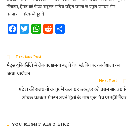
फौजदार, हेमंतभाई पंड्या संयुक्त सचिव सहित समाज के प्रमुख संगठन और
गणमान्य नागरिक मौजूद थे।
Fa
T
W
R
S
ce
w
h
e
h
b
itt
at
d
ar
oo
er
s
di
e
Previous Post
k
A
t
मैट्स यूनिवर्सिटी में रोजगार क्षमता बढ़ाने वेब स्क्रैपिंग पर कार्यशाला का
p
किया आयोजन
p
Next Post
प्रदेश की राजधानी रायपुर में कल 02 अक्टूबर को प्रथम बार 30 से
अधिक पत्रकार संगठन अपने हितों के साथ एक मंच पर रहेंगे तैयार
YOU MIGHT ALSO LIKE