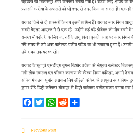
चंद्रवंशी को बिलासपुर अपर कलेक्टर बनाया गया है। ब्रजेश सिंह क्षत्रिय क
प्रशासनिक सेवा के अफसरों को भी इधर से उधर किया जा सकता है। एक ही 
रायगढ़ जिले से दो अफसरों के नाम इसमें शामिल हैं। रायगढ़ नगर निगम आयुक
सबसे बेहतर आयुक्त में से एक रहे। उन्होंने कई बड़े प्रोजेक्ट की नींव रख
राजस्व में बढ़ोतरी के लिए नए तरीके लागू किए। इनकी जगह पर नगर निगम बीरगा
लंबे समय से जमे अपर कलेक्टर राजीव पांडेय का भी तबादला हुआ है। उनको न
लंबे समय तक पदस्थ रहे।
रायगढ़ के भूतपूर्व एसडीएम युगल किशोर उर्वशा को संयुक्त कलेक्टर बिला
मंत्री लोक स्वास्थ्य एवं परिवार कल्याण को कोरबा निगम कमिश्नर, अश्वनी देवा
सचिव मंत्रालय, सुमीत अग्रवाल जिपं सीईओ कांकेर को आयुक्त नगर निगम दु
कुमार शेटे डिप्टी कलेक्टर बीजापुर से डिप्टी कलेक्टर बलौदाबाजार बनाया गया ह
Fa
T
W
R
S
ce
w
h
e
h
b
itt
at
d
ar
oo
er
s
di
e
Previous Post