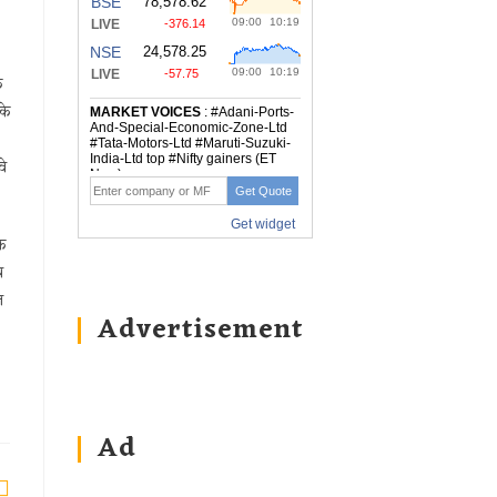
े
के
वे
क
प
ल
Advertisement
Ad