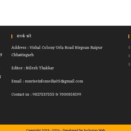
संपर्क करें
Address : Vishal Colony Urla Road Birgoan Raipur
ूल
Chhattisgarh
Editor : Nilesh Thakkar
थ
Email : sunriseinfomedia05@gmail.com
Contact us : 9827537555 & 7000814199
Copyright 2019 - 2026 - Developed by
Inclusion Web