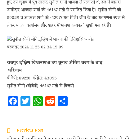
हुए उप चुनाव में पूर्व सांसद सुनील सोनी भाजपा से प्रत्याशी थे, उन्होने कांग्रेस
उम्मीद्वार आकाश शर्मा को 46167 मतों से पराजित किया है। सुनील सोनी को
89059 व आकाश शर्मा को -42977 मत मिले। जीत के बाद मतगणना स्थल से
लेकर भाजपा कार्यालय और शहर में भाजपा कार्यकर्ता खुशी मना रहे हैं।
रायपुर दक्षिण विधानसभा उप चुनाव अंतिम चरण के बाद
परिणाम
बीजेपी: 89220, कॉंग्रेस: 43053
सुनील सोनी (बीजेपी) 46167 मतों से विजयी
Fa
T
W
R
S
ce
w
h
e
h
b
itt
at
d
ar
oo
er
s
di
e
Previous Post