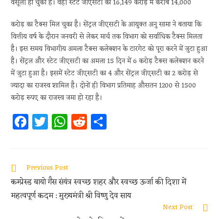
वसूली हो चुकी है। वहीं स्टेट जीएसटी को 16,149 करोड़ में करीब 14,000
करोड़ का टैक्स मिल चुका है। सेंट्रल जीएसटी के आयुक्त अनु सामा ने बताया कि
वित्तीय वर्ष के दौरान जनवरी से लेकर मार्च तक विभाग को सर्वाधिक टैक्स मिलता
है। इस समय विभागीय अमला टैक्स कलेक्शन के टारगेट को पूरा करने में जुटा हुआ
है। सेंट्रल और स्टेट जीएसटी का अमला 15 दिन में 6 करोड़ टैक्स कलेक्शन करने
में जुटा हुआ है। इसमें स्टेट जीएसटी का 4 और सेंट्रल जीएसटी का 2 करोड़ से
ज्यादा का राजस्व शामिल है। दोनों ही विभाग प्रतिमाह औसतन 1200 से 1500
करोड़ रुपए का राजस्व जमा हो रहा है।
Fa
T
W
R
S
ce
w
h
e
h
b
itt
at
d
ar
oo
er
s
di
e
Previous Post
k
A
t
कम्प्रेस्ड बायो गैस संयंत्र स्वच्छ शहर और स्वच्छ ऊर्जा की दिशा में
p
महत्वपूर्ण कदम : मुख्यमंत्री श्री विष्णु देव साय
p
Next Post