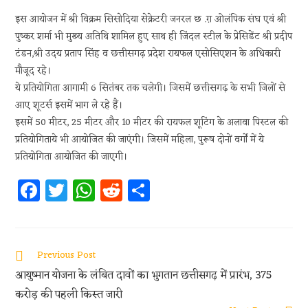
इस आयोजन में श्री विक्रम सिसोदिया सेक्रेटरी जनरल छ .ग़ ओलंपिक संघ एवं श्री
पुष्कर शर्मा भी मुख्य अतिथि शामिल हुए साथ ही जिंदल स्टील के प्रेसिडेंट श्री प्रदीप
टंडन,श्री उदय प्रताप सिंह व छत्तीसगढ़ प्रदेश रायफल एसोसिएशन के अधिकारी
मौजूद रहे।
ये प्रतियोगिता आगामी 6 सितंबर तक चलेगी। जिसमें छत्तीसगढ़ के सभी जिलों से
आए शूटर्स इसमें भाग ले रहे हैं।
इसमें 50 मीटर, 25 मीटर और 10 मीटर की रायफल शूटिंग के अलावा पिस्टल की
प्रतियोगिताये भी आयोजित की जाएंगी। जिसमें महिला, पुरूष दोनों वर्गों में ये
प्रतियोगिता आयोजित की जाएगी।
Fa
T
W
R
S
ce
w
h
e
h
b
itt
at
d
ar
oo
er
s
di
e
Previous Post
k
A
t
आयुष्मान योजना के लंबित दावों का भुगतान छत्तीसगढ़ में प्रारंभ, 375
p
करोड़ की पहली किस्त जारी