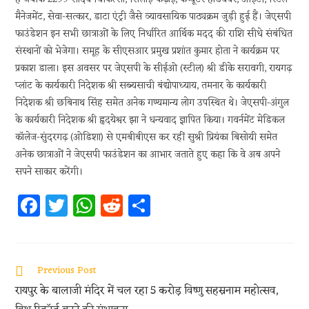
मैनेजमेंट, सेवा-सत्कार, डाटा एंट्री जैसे व्यावसायिक पाठ्यक्रम जुड़ी हुई हैं। जेएसपी
फाउंडेशन इन सभी छात्राओं के लिए निर्धारित आर्थिक मदद की राशि सीधे संबंधित
संस्थानों को भेजेगा। समूह के सीएसआर प्रमुख प्रशांत कुमार होता ने कार्यक्रम पर
प्रकाश डाला। इस अवसर पर जेएसपी के सीईओ (स्टील) श्री डीके सरावगी, रायगढ़
प्लांट के कार्यकारी निदेशक श्री सब्यसाची बंद्योपाध्याय, तमनार के कार्यकारी
निदेशक श्री छबिनाथ सिंह समेत अनेक गण्यमान्य लोग उपस्थित थे। जेएसपी-अंगुल
के कार्यकारी निदेशक श्री हृदयेश्वर झा ने धन्यवाद ज्ञापित किया। गवर्नमेंट मेडिकल
कॉलेज-सुंदरगढ़ (ओडिशा) से एमबीबीएस कर रहीं सुश्री प्रियंका बिसोयी समेत
अनेक छात्राओं ने जेएसपी फाउंडेशन का आभार जताते हुए कहा कि वे अब अपने
सपने साकार करेंगी।
Fa
T
W
R
S
ce
w
h
e
h
b
itt
at
d
ar
oo
er
s
di
e
Previous Post
k
A
t
रायपुर के बालाजी मंदिर में चल रहा 5 करोड़ विष्णु सहस्रनाम महोत्सव,