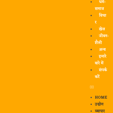
धर्म-
समाज
विचा
र
खेल
जीवन-
शैली
अन्य
हमारे
बारे में
संपर्क
करें
HOME
उद्योग
व्यापार