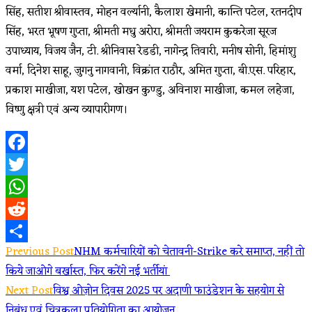
सिंह, सतीश श्रीवास्तव, मोहन वर्ल्यानी, कैलाश खेमानी, कान्ति पटेल, रतनदीप
सिंह, भरत भूषण गुप्ता, श्रीमती मधु अरोरा, श्रीमती जयराम कुकरेजा सूरज
उपाध्याय, विजय जैन, टी. श्रीनिवास रेडडी, नागेन्द्र तिवारी, मनीष सोनी, हिमांशु
वर्मा, दिनेश साहू, जुगनु नागवानी, विक्रांत राठौर, अमित गुप्ता, बी.एस. परिहार,
प्रकाश माखीजा, यश पटेल, खोखन कुण्डु, अविनाश माखीजा, कमल लहेजा,
विष्णु क्षत्री एवं अन्य व्यापारीगण।
Facebook
Twitter
WhatsApp
Reddit
Read
Previous Post
NHM कर्मचारियों को चेतावनी-Strike करे समाप्त, नहीं तो
Share
किये जाओगे बर्खास्त, फिर करेंगे नई भर्तीयां
more
Next Post
विश्व ओज़ोन दिवस 2025 पर अदाणी फाउंडेशन के सहयोग से
निबंध एवं चित्रकला प्रतियोगिता का आयोजन