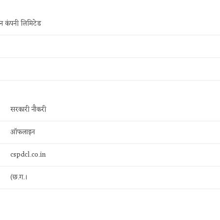
िशन कंपनी लिमिटेड
सरकारी नौकरी
ऑफलाइन
cspdcl.co.in
(छ.ग.।