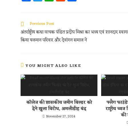
ce
w
h
e
h
b
itt
at
d
ar
oo
er
s
di
e
Previous Post
k
A
t
अंतर्राष्ट्रीय कथा वाचक पंडित प्रदीप मिश्रा का भव्य एवं शानदार स्वाग
p
किया यजमान परिवार और देवांगन समाज ने
p
YOU MIGHT ALSO LIKE
कॉलेज की शासकीय जमीन बिल्डर को
फ्लैग फाउं
देने खुला विरोध, अमलीडीह बंद
राष्ट्रीय ध्वज 
की 
November 27, 2024