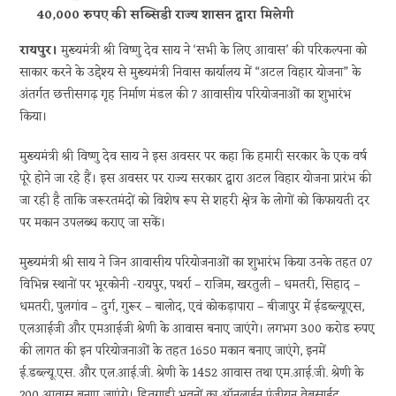
40,000 रुपए की सब्सिडी राज्य शासन द्वारा मिलेगी
रायपुर।
मुख्यमंत्री श्री विष्णु देव साय ने ‘सभी के लिए आवास’ की परिकल्पना को
साकार करने के उद्देश्य से मुख्यमंत्री निवास कार्यालय में “अटल विहार योजना” के
अंतर्गत छत्तीसगढ़ गृह निर्माण मंडल की 7 आवासीय परियोजनाओं का शुभारंभ
किया।
मुख्यमंत्री श्री विष्णु देव साय ने इस अवसर पर कहा कि हमारी सरकार के एक वर्ष
पूरे होने जा रहे हैं। इस अवसर पर राज्य सरकार द्वारा अटल विहार योजना प्रारंभ की
जा रही है ताकि जरूरतमंदों को विशेष रूप से शहरी क्षेत्र के लोगों को किफायती दर
पर मकान उपलब्ध कराए जा सकें।
मुख्यमंत्री श्री साय ने जिन आवासीय परियोजनाओं का शुभारंभ किया उनके तहत 07
विभिन्न स्थानों पर भूरकोनी -रायपुर, पथर्रा – राजिम, खरतुली – धमतरी, सिहाद –
धमतरी, पुलगांव – दुर्ग, गुरूर – बालोद, एवं कोकड़ापारा – बीजापुर में ईडब्ल्यूएस,
एलआईजी और एमआईजी श्रेणी के आवास बनाए जाएंगे। लगभग 300 करोड रुपए
की लागत की इन परियोजनाओं के तहत 1650 मकान बनाए जाएंगे, इनमें
ई.डब्ल्यू.एस. और एल.आई.जी. श्रेणी के 1452 आवास तथा एम.आई.जी. श्रेणी के
200 आवास बनाए जाएंगे। हितग्राही भवनों का ऑनलाईन पंजीयन वेबसाईट