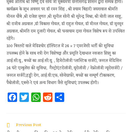
मुख्य अतिथि श्री विष्णु देव साय जी मुख्यमंत्री छत्तीसगढ़ शासन द्वारा सम्पन्न होगा।
कार्यक्रम के शुभ अवसर पर डॉ रमन सिंह , श्री श्याम बिहारी जयसवाल श्रीमति
मीनल चौबे ,श्री राजेश मुणत ,श्री सुनील सोनी श्री सुरेन्द्र मिश्रा, श्री मोती लाल साहू,
श्री राजीव अग्रवाल ,डॉ विकास गोयल, डॉ राहुल गोयल, डॉ मीनल गोयल, डॉ मुनमुन
अग्रवाल, श्रीमति राम दुलारी गोयल, श्री घनश्याम दास गोयल विशेष रूप से उपस्थित
रहेंगे।
100 बिस्तरों वाले मेडिश्योर हॉस्पिटल में 24 × 7 एमरजेंसी भर्ती की सुविधा
उपलब्ध होने के साथ स्त्री रोग विशेषज्ञ और प्रसूति देखभाल नवजात शिशु का
आई.सी.यू., बच्चों का आई.सी.यू. , हिमेटोलॉजी प्लास्टिक सर्जरी, जनरल मेडिसिन
24 घंटे एम्बुलेंस की सुविधा, गैस्ट्रोएंटरोलॉजी, यूरोलॉजी / नेफ्रोलॉजी न्यूरोसर्जरी /
जनरल सर्जरी,हड्डी रोग, आई.वी.एफ, सोनोग्राफी, बच्चों का सम्पूर्ण टीकाकरण,
पैथोलॉजी, एक्से-रे एवं अन्य विभाग जैसे सुविधाएं उपलब्ध होगी।
Fa
T
W
R
S
ce
w
h
e
h
b
itt
at
d
ar
oo
er
s
di
e
Previous Post