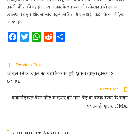
तक निर्धारित की गई है। राज्य सरकार के इस प्रशासनिक फेरबदल को शासन
व्यवस्था में दक्षता और समन्वय बढ़ाने की दिशा में एक अहम कदम के रूप में देखा
जा रहा है।
Fa
T
W
R
S
ce
w
h
e
h
b
itt
at
d
ar
oo
er
s
di
e
Previous Post
k
A
t
जिन्दल स्टील अंगुल का बड़ा विस्तार पूर्ण, क्षमता दोगुनी होकर 12
p
MTPA
p
Next Post
बायोमेडिकल वेस्ट नीति में सुधार की मांग, बेड के बजाय कचरे के वजन
पर तय हो शुल्क : IMA:
YOU MIGHT ALSO LIKE