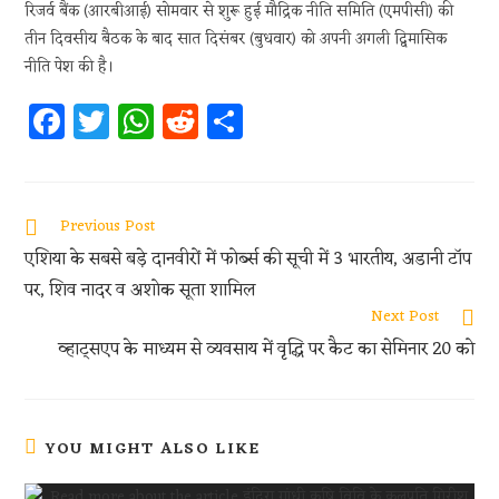
रिजर्व बैंक (आरबीआई) सोमवार से शुरू हुई मौद्रिक नीति समिति (एमपीसी) की
तीन दिवसीय बैठक के बाद सात दिसंबर (बुधवार) को अपनी अगली द्विमासिक
नीति पेश की है।
Fa
T
W
R
S
ce
w
h
e
h
b
itt
at
d
ar
oo
er
s
di
e
Previous Post
k
A
t
एशिया के सबसे बड़े दानवीरों में फोर्ब्स की सूची में 3 भारतीय, अडानी टॉप
p
पर, शिव नादर व अशोक सूता शामिल
p
Next Post
व्हाट्सएप के माध्यम से व्यवसाय में वृद्धि पर कैट का सेमिनार 20 को
YOU MIGHT ALSO LIKE