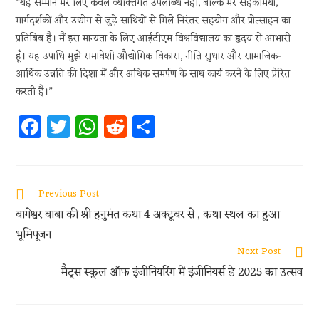
“यह सम्मान मेरे लिए केवल व्यक्तिगत उपलब्धि नहीं, बल्कि मेरे सहकर्मियों,
मार्गदर्शकों और उद्योग से जुड़े साथियों से मिले निरंतर सहयोग और प्रोत्साहन का
प्रतिबिंब है। मैं इस मान्यता के लिए आईटीएम विश्वविद्यालय का हृदय से आभारी
हूँ। यह उपाधि मुझे समावेशी औद्योगिक विकास, नीति सुधार और सामाजिक-
आर्थिक उन्नति की दिशा में और अधिक समर्पण के साथ कार्य करने के लिए प्रेरित
करती है।”
Fa
T
W
R
S
ce
w
h
e
h
b
itt
at
d
ar
oo
er
s
di
e
Previous Post
k
A
t
बागेश्वर बाबा की श्री हनुमंत कथा 4 अक्टूबर से , कथा स्थल का हुआ
p
भूमिपूजन
p
Next Post
मैट्स स्कूल ऑफ इंजीनियरिंग में इंजीनियर्स डे 2025 का उत्सव