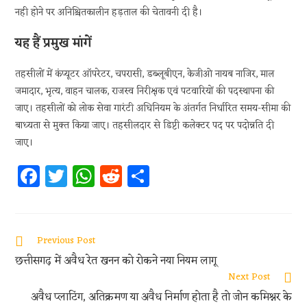
नही होने पर अनिश्चितकालीन हड़ताल की चेतावनी दी है।
यह हैं प्रमुख मांगें
तहसीलों में कंप्यूटर ऑपरेटर, चपरासी, डब्लूबीएन, केजीओ नायब नाजिर, माल
जमादार, भृत्य, वाहन चालक, राजस्व निरीक्षक एवं पटवारियों की पदस्थापना की
जाए। तहसीलों को लोक सेवा गारंटी अधिनियम के अंतर्गत निर्धारित समय-सीमा की
बाध्यता से मुक्त किया जाए। तहसीलदार से डिप्टी कलेक्टर पद पर पदोन्नति दी
जाए।
Fa
T
W
R
S
ce
w
h
e
h
b
itt
at
d
ar
oo
er
s
di
e
Previous Post
k
A
t
छत्तीसगढ़ में अवैध रेत खनन को रोकने नया नियम लागू
p
Next Post
अवैध प्लाटिंग, अतिक्रमण या अवैध निर्माण होता है तो जोन कमिश्नर के