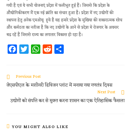
गयी है एवं ये सभी योजनाएं प्रदेश में फलीभूत हुई हैं। जिससे कि प्रदेश के
औद्योगिकीकरण मेें एक नई क्रांति का संचार हुआ है। प्रदेश में नए उद्योगों की
स्थापना हेतु अनेक एमओयू हुये है यह हमारे प्रदेश के मुखिया की सकारात्मक सोच
और कर्मठता का नतीजा है कि नए उद्योगों के आने से प्रदेश मे रोजगार के अवसर
बढ़ रहें हैं जिससे राज्य का लगातार विकास हो रहा है।
Fa
T
W
R
S
ce
w
h
e
h
b
itt
at
d
ar
oo
er
s
di
e
Previous Post
k
A
t
जेएसपीएल के मशीनरी डिविजन प्लांट में मनाया गया गणतंत्र दिवस
p
Next Post
उद्योगों को संपत्ति कर से मुक्त करना शासन का एक ऐतिहासिक फैसला
p
YOU MIGHT ALSO LIKE