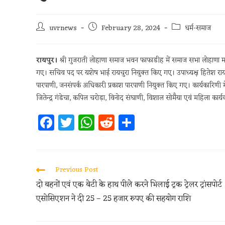
uvrnews
February 28, 2024
धर्म-समाज
रायपुर।
श्री गुजराती लोहाणा समाज भवन फाफाडीह में समाज सभा लोहाणा महा
गए। सचिव पद पर यशेष भाई रायचुरा नियुक्त किए गए। उपाध्यक्ष हितेश रायच
पारपाणी, जनसंपर्क अधिकारी प्रकाश पारपाणी नियुक्त किए गए। कार्यकारिणी म
जितेन्द्र गंडेचा, कपिल चरोड़ा, विनोद संघाणी, विशाल सोमैया एवं महिला कार्य
Fa
T
W
R
S
ce
w
h
e
h
b
itt
at
d
ar
oo
er
s
di
e
Previous Post
k
A
t
दो बहनों एवं एक बेटी के हाथ पीले करने भिलाई ट्रक ट्रेलर ट्रांसपोर्ट
p
एसोसिएशन ने दी 25 – 25 हजार रुपए की सहयोग राशि
p