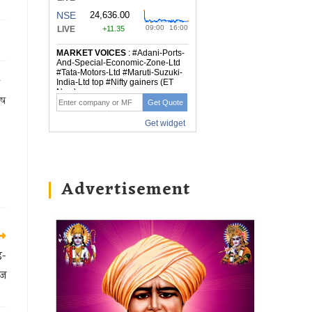
ीष
Advertisement
ड-
ाज