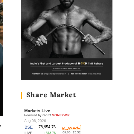
Share Market
े