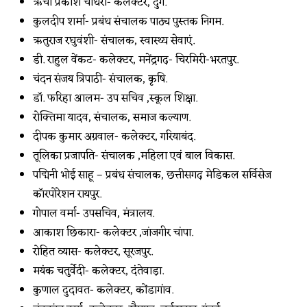
ऋचा प्रकाश चौधरी- कलेक्टर, दुर्ग.
कुलदीप शर्मा- प्रबंध संचालक पाठ्य पुस्तक निगम.
ऋतुराज रघुवंशी- संचालक, स्वास्थ्य सेवाएं.
डी. राहुल वेंकट- कलेक्टर, मनेंद्रगढ़- चिरमिरी-भरतपुर.
चंदन संजय त्रिपाठी- संचालक, कृषि.
डॉ. फरिहा आलम- उप सचिव ,स्कूल शिक्षा.
रोक्तिमा यादव, संचालक, समाज कल्याण.
दीपक कुमार अग्रवाल- कलेक्टर, गरियाबंद.
तूलिका प्रजापति- संचालक ,महिला एवं बाल विकास.
पद्मिनी भोई साहू – प्रबंध संचालक, छत्तीसगढ़ मेडिकल सर्विसेज
कॉरपोरेशन रायपुर.
गोपाल वर्मा- उपसचिव, मंत्रालय.
आकाश छिकारा- कलेक्टर ,जांजगीर चांपा.
रोहित व्यास- कलेक्टर, सूरजपुर.
मयंक चतुर्वेदी- कलेक्टर, दंतेवाड़ा.
कुणाल दुदावत- कलेक्टर, कोंडागांव.