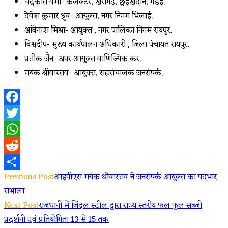
चंद्रकांत वर्मा- कलेक्टर, खैरागढ़, छुईखदान, गंडई.
देवेश कुमार ध्रुव- आयुक्त, नगर निगम भिलाई.
अविनाश मिश्रा- आयुक्त , नगर पालिका निगम रायपुर.
विश्वदीप- मुख्य कार्यपालन अधिकारी , जिला पंचायत रायपुर.
प्रतीक जैन- अपर आयुक्त वाणिज्यिक कर.
मयंक श्रीवास्तव- आयुक्त, सहसंचालक जनसंपर्क.
Facebook
Twitter
WhatsApp
Reddit
Read
Previous Post
आइपीएस मयंक श्रीवास्तव ने जनसंपर्क आयुक्त का पदभार
Share
संभाला
more
Next Post
राजधानी में जिंदल स्टील द्वारा राज्य स्तरीय फल फूल सब्जी
articles
प्रदर्शनी एवं प्रतियोगिता 13 से 15 तक