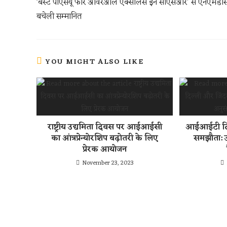
k
A
t
‘बेस्ट पीएसयू फॉर ओवरआल एक्सीलेंस इन सीएसआर’ से एनएमडी
p
बचेली सम्मानित
p
YOU MIGHT ALSO LIKE
राष्ट्रीय उद्यमिता दिवस पर आईआईसी
आईआईटी दिल
का आंत्रप्रेन्योरशिप बढ़ोतरी के लिए
समझौता: उ
प्रेरक आयोजन
November 23, 2023