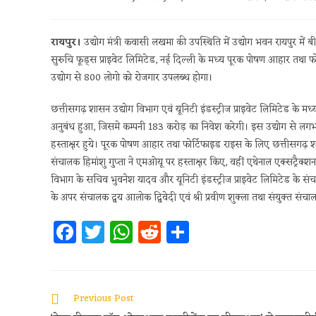
रायपुर।
उद्योग मंत्री कवासी लखमा की उपस्थिति में उद्योग भवन रायपुर मे
सुरुचि फूड्स प्राइवेट लिमिटेड, नई दिल्ली के मध्य पूरक पोषण आहार तथा 
उद्योग से 800 लोगो को रोजगार उपलब्ध होगा।
छत्तीसगढ़ शासन उद्योग विभाग एवं यूनिटी इंडस्ट्रीज प्राइवेट लिमिटेड के मध्य ए
अनुबंध हुआ, जिसमे कम्पनी 183 करोड़ का निवेश करेगी। इस उद्योग से लग
हस्ताक्षर हुये। पूरक पोषण आहार तथा फोर्टिफाइड राइस के लिए छत्तीसगढ़ 
संचालक हिमांशु गुप्ता ने एमओयू पर हस्ताक्षर किए, वहीं एथेनाल एक्सट्रैक्शन 
विभाग के सचिव भुवनेश यादव और यूनिटी इंडस्ट्रीज प्राइवेट लिमिटेड के 
के अपर संचालक द्वय आलोक द्विवेदी एवं श्री प्रवीण शुक्ला तथा संयुक्त संच
Fa
T
W
R
S
ce
w
h
e
h
b
itt
at
d
ar
oo
er
s
di
e
Previous Post