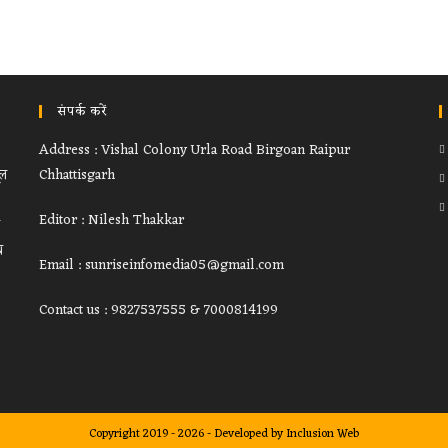
संपर्क करें
Address : Vishal Colony Urla Road Birgoan Raipur
ूल
Chhattisgarh
Editor : Nilesh Thakkar
थ
Email : sunriseinfomedia05@gmail.com
Contact us : 9827537555 & 7000814199
Copyright 2019 - 2026 - Developed by
Inclusion Web