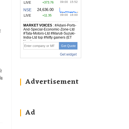
र
की
के
Advertisement
Ad