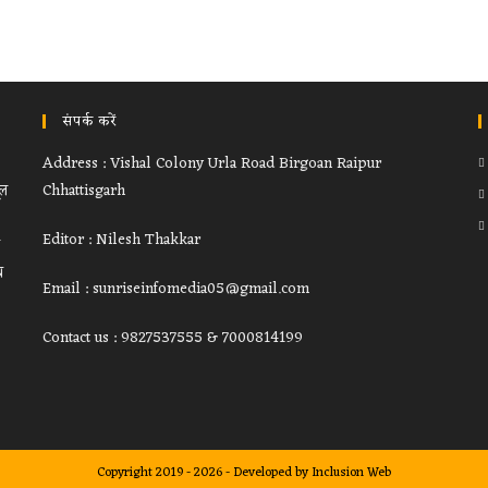
संपर्क करें
Address : Vishal Colony Urla Road Birgoan Raipur
ूल
Chhattisgarh
Editor : Nilesh Thakkar
थ
Email : sunriseinfomedia05@gmail.com
Contact us : 9827537555 & 7000814199
Copyright 2019 - 2026 - Developed by
Inclusion Web