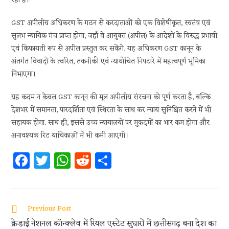
रहा है।
GST अपीलीय अधिकरण के गठन से करदाताओं को एक विशेषीकृत, स्वतंत्र एवं
सुलभ न्यायिक मंच प्राप्त होगा, जहाँ वे आयुक्त (अपील) के आदेशों के विरुद्ध प्रभावी
एवं किफायती रूप से अपील प्रस्तुत कर सकेंगे. यह अधिकरण GST कानून के
अंतर्गत विवादों के त्वरित, तकनीकी एवं न्यायोचित निपटारे में महत्वपूर्ण भूमिका
निभाएगा।
यह कदम न केवल GST कानून की मूल अपीलीय संरचना को पूर्ण करता है, बल्कि
देशभर में समानता, पारदर्शिता एवं स्थिरता के साथ कर न्याय सुनिश्चित करने में भी
सहायक होगा. साथ ही, इससे उच्च न्यायालयों पर मुकदमों का भार कम होगा और
अनावश्यक रिट याचिकाओं में भी कमी आएगी।
Fa
T
W
R
S
ce
w
h
e
h
b
itt
at
d
ar
oo
er
s
di
e
Previous Post
k
A
t
क्रेडाई नेशनल कॉन्क्लेव में रियल एस्टेट सुधारों में छत्तीसगढ़ बना देश का