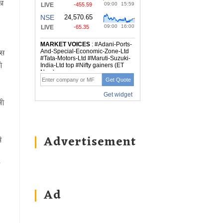
का
वस
ी
जी
Advertisement
े
Ad