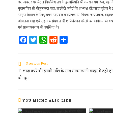
इस अवसर पर मैट्स विश्वविद्यालय के कुलाधिपति श्री गजराज पगारिया, महानिदेश
कुलसचिव श्री गोकुलानंदा पंडा, लाइब्रेरी कमेटी के अध्यक्ष डॉ.प्रशांत मुंडेज
साइंस विभाग के शिक्षकगण सहायक प्राध्यापक डॉ. प्रियंका जायसवाल, सहायक प्
ओमलता साहू एवं सहायक ग्रंथपाल श्री शशिकंात कोसरे का कार्यक्रम को सफल बना
एवं प्राध्यापकगण भी उपस्थित थे।
Fa
T
W
R
S
ce
w
h
e
h
b
itt
at
d
ar
oo
er
s
di
e
Previous Post
k
A
t
11 लाख रुपये की इनामी राशि के साथ संस्कारधानी रायपुर में दही-हा
p
की धूम
p
YOU MIGHT ALSO LIKE