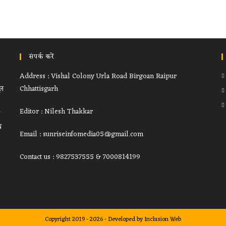
संपर्क करें
Address : Vishal Colony Urla Road Birgoan Raipur
ूल
Chhattisgarh
Editor : Nilesh Thakkar
थ
Email : sunriseinfomedia05@gmail.com
Contact us : 9827537555 & 7000814199
Copyright 2019 - 2026 - Developed by
Inclusion Web