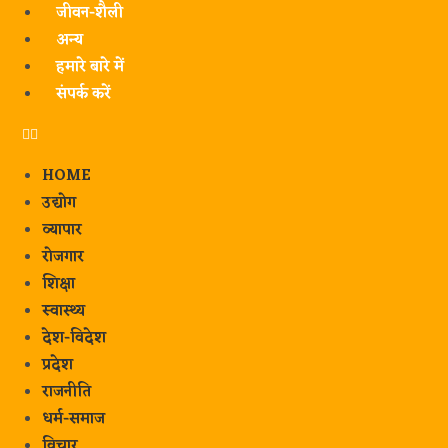
जीवन-शैली
अन्य
हमारे बारे में
संपर्क करें
HOME
उद्योग
व्यापार
रोजगार
शिक्षा
स्वास्थ्य
देश-विदेश
प्रदेश
राजनीति
धर्म-समाज
विचार