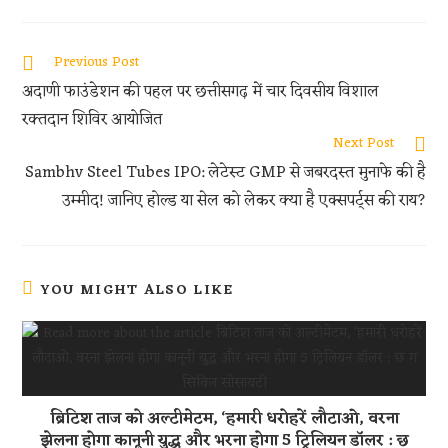
b
itt
at
d
ar
oo
er
s
di
e
Previous Post
k
A
t
अदाणी फाउंडेशन की पहल पर छत्तीसगढ़ में चार दिवसीय विशाल
p
रक्तदान शिविर आयोजित
p
Next Post
Sambhv Steel Tubes IPO: लेटेस्ट GMP से जबरदस्त मुनाफे की है
उम्मीद! जानिए होल्ड या सेल को लेकर क्या है एक्सपर्ट्स की राय?
YOU MIGHT ALSO LIKE
ब्रिटिश ताज को अल्टीमेटम, ‘हमारी धरोहरें लौटाओ, वरना
झेलना होगा कानूनी युद्ध और भरना होगा 5 ट्रिलियन डॉलर : छ