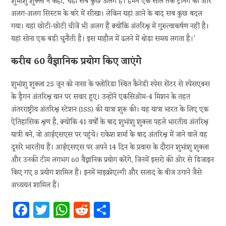
शुभांशु शुक्ला ने कहा, ‘यहां सब कुछ अलग है। हमने एक साल तक ट्रेनिंग की और
अलग-अलग सिस्टम के बारे में सीखा। लेकिन यहां आने के बाद सब कुछ बदल
गया। यहां छोटी-छोटी चीजें भी अलग हैं क्योंकि अंतरिक्ष में गुरुत्वाकर्षण नहीं है।
यहां सोना एक बड़ी चुनौती है। इस माहौल में ढलने में थोड़ा समय लगता है।’
करीब 60 वैज्ञानिक प्रयोग किए जाएंगे
शुभांशु शुक्ला 25 जून को नासा के फ्लोरिडा स्थित कैनेडी स्पेस सेंटर से स्पेसएक्स
के ड्रैगन अंतरिक्ष यान पर सवार हुए। उन्होंने एकसिओम-4 मिशन के तहत
अंतरराष्ट्रीय अंतरिक्ष स्टेशन (ISS) की यात्रा शुरू की। यह यात्रा भारत के लिए एक
ऐतिहासिक क्षण है, क्योंकि 41 वर्षों के बाद शुभांशु शुक्ला पहले भारतीय अंतरिक्ष
यात्री बने, जो आईएसएस पर पहुंचे। राकेश शर्मा के बाद अंतरिक्ष में जाने वाले वह
दूसरे भारतीय हैं। आईएसएस पर अपने 14 दिन के प्रवास के दौरान शुभांशु शुक्ला
और उनकी टीम लगभग 60 वैज्ञानिक प्रयोग करेंगे, जिनमें इसरो की ओर से डिजाइन
किए गए 8 प्रयोग शामिल हैं। इनमें माइक्रोएल्गी और सलाद के बीज उगाने जैसे
अध्ययन शामिल हैं।
Fa
T
W
R
S
ce
w
h
e
h