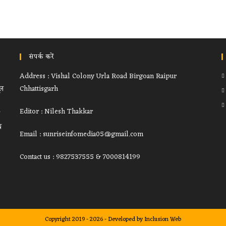
संपर्क करें
Address : Vishal Colony Urla Road Birgoan Raipur
ूल
Chhattisgarh
Editor : Nilesh Thakkar
थ
Email : sunriseinfomedia05@gmail.com
Contact us : 9827537555 & 7000814199
Copyright 2019 - 2026 - Developed by
Inclusion Web