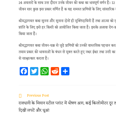
24 अवतारों के साथ उस दौरान उनके जीवन की कथा का भावपूर्ण वर्णन है। 12 खंड
जीवन सार कुछ इस प्रकार वर्णित है क यह समस्त प्राणियों के लिए सांसारिक जी
श्रीमद्भागवत कथा सुनना और सुनाना दोनों ही मुक्तिदायिनी है तथा आत्मा को म
शांति के लिए इसे हर किसी को आयोजित किया जाता है। इसके अलावा रोग-श
किया जाता है।
श्रीमद्भागवत कथा जीवन-चक्र से जुड़े प्राणियों को उनकी वास्तविक पहचान करत
तमाम प्रकार की भावनाओं के बंधन से मुक्त करते हुए नश्वर ईश्वर तथा उसी 
से साक्षात्कार कराता है।
Fa
T
W
R
S
ce
w
h
e
h
b
itt
at
d
ar
oo
er
s
di
e
Previous Post
k
A
t
राजधानी के मिवान स्टील प्लांट में भीषण आग, कई किलोमीटर दूर
p
दिखीं लपटें और धुआं