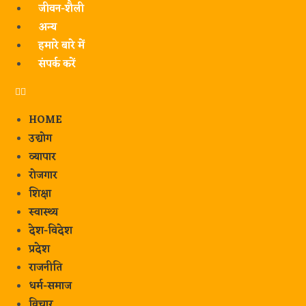
जीवन-शैली
अन्य
हमारे बारे में
संपर्क करें
HOME
उद्योग
व्यापार
रोजगार
शिक्षा
स्वास्थ्य
देश-विदेश
प्रदेश
राजनीति
धर्म-समाज
विचार