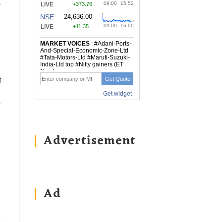
ी
े
Advertisement
Ad