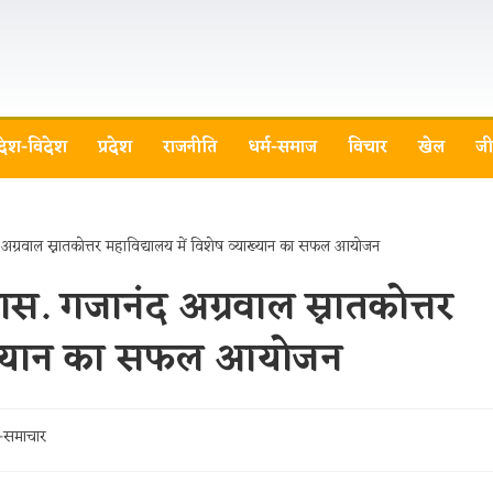
देश-विदेश
प्रदेश
राजनीति
धर्म-समाज
विचार
खेल
जी
ास. गजानंद अग्रवाल स्नातकोत्तर
याख्यान का सफल आयोजन
ा-समाचार