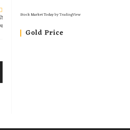
Stock Market Today
by TradingView
ों
ंच
Gold Price