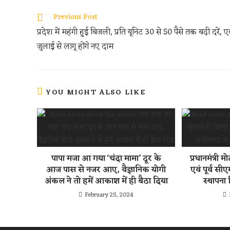
b
itt
at
d
ar
oo
er
s
di
e
Previous Post
k
A
t
प्रदेश में महंगी हुई बिजली, प्रति यूनिट 30 से 50 पैसे तक बढ़ी दरें, 
p
जुलाई से लागू होंगे नए दाम
p
YOU MIGHT ALSO LIKE
पापा मजा आ गया ‘चंदा मामा’ दूर के
प्रधानमंत्री म
आज पास से नजर आए, वैज्ञानिक योगी
एवं पूर्व सी
अंकल ने तो हमें आकाश में ही बैठा दिया
स्थापना
February 25, 2024