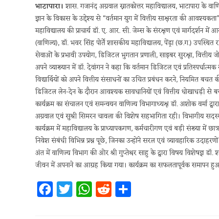
भाटापारा।
शास. गजानंद अग्रवाल स्नातकोत्तर महाविद्यालय, भाटापारा के वाणिज्य
ज्ञान के विकास के उद्देश्य से “वर्तमान युग में वित्तीय साक्षरता की आवश
महाविद्यालय की प्राचार्य डॉ. ए. आर. सी. जेम्स के संरक्षण एवं मार्गदर्शन में
(वाणिज्य), डॉ. भवर सिंह पोर्ते शासकीय महाविद्यालय, पेंड्रा (छ.ग.) उपस्थित रह
सेवाओं के प्रभावी उपयोग, डिजिटल भुगतान प्रणाली, साइबर सुरक्षा, वित्तीय ज
अपने व्याख्यान में डॉ. देवांगन ने कहा कि वर्तमान डिजिटल एवं प्रतिस्पर्धात्मक
विद्यार्थियों को अपने वित्तीय संसाधनों का उचित प्रबंधन करने, नियमित ब
डिजिटल लेन-देन के दौरान आवश्यक सावधानियों एवं वित्तीय धोखाधड़ी से बच
कार्यक्रम का संचालन एवं समन्वयन वाणिज्य विभागाध्यक्ष डॉ. अशोक वर्मा द्वार
अग्रवाल एवं सुश्री सिमरन चावला की विशेष सहभागिता रही। विभागीय सदस्यों
कार्यक्रम में महाविद्यालय के प्राध्यापकगण, कर्मचारीगण एवं बड़ी संख्या में छात्
निवेश संबंधी विभिन्न प्रश्न पूछे, जिनका उन्होंने सरल एवं व्यावहारिक उदाहरणो
अंत में वाणिज्य विभाग की ओर श्री गुप्तेश्वर साहु के द्वारा विषय विशेषज्ञ डॉ. 
जीवन में अपनाने का आग्रह किया गया। कार्यक्रम का सफलतापूर्वक समापन हु
Fa
T
W
R
S
ce
w
h
e
h