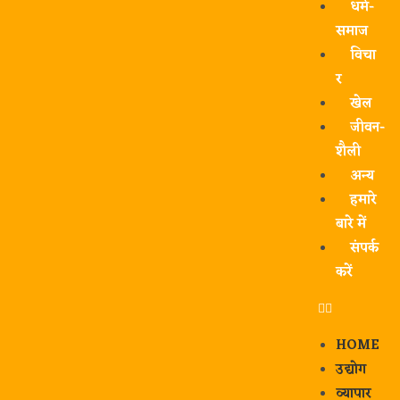
धर्म-
समाज
विचा
र
खेल
जीवन-
शैली
अन्य
हमारे
बारे में
संपर्क
करें
HOME
उद्योग
व्यापार