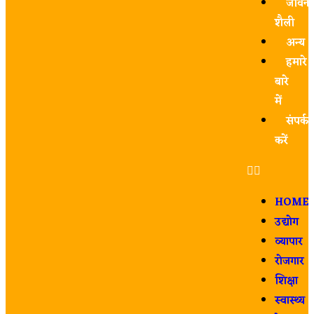
जीवन-
शैली
अन्य
हमारे
बारे
में
संपर्क
करें
HOME
उद्योग
व्यापार
रोजगार
शिक्षा
स्वास्थ्य