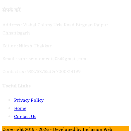
संपर्क करें
Address : Vishal Colony Urla Road Birgoan Raipur
Chhattisgarh
Editor : Nilesh Thakkar
Email : sunriseinfomedia05@gmail.com
Contact us : 9827537555 & 7000814199
Useful Links
Privacy Policy
Home
Contact Us
Copyright 2019 - 2026 - Developed by
Inclusion Web