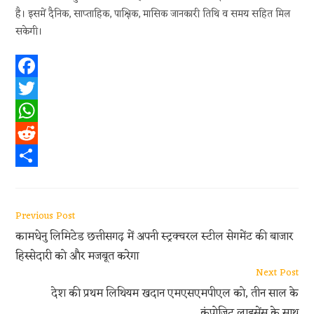
है। इसमें दैनिक, साप्ताहिक, पाक्षिक, मासिक जानकारी तिथि व समय सहित मिल
सकेगी।
F
a
T
c
w
W
e
i
h
R
b
t
a
e
S
o
t
t
d
h
Read
Previous Post
o
e
s
d
a
more
कामधेनु लिमिटेड छत्तीसगढ़ में अपनी स्ट्रक्चरल स्टील सेगमेंट की बाजार
articles
k
r
A
i
r
हिस्सेदारी को और मजबूत करेगा
p
t
e
Next Post
p
देश की प्रथम लिथियम खदान एमएसएमपीएल को, तीन साल के
कंपोजिट लाइसेंस के साथ