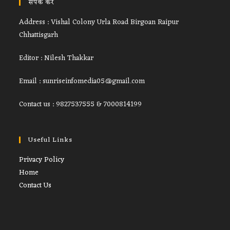
संपर्क करें
Address : Vishal Colony Urla Road Birgoan Raipur
Chhattisgarh
Editor : Nilesh Thakkar
Email : sunriseinfomedia05@gmail.com
Contact us : 9827537555 & 7000814199
Useful Links
Opens
Privacy Policy
Opens
in
Home
in
Opens
a
Contact Us
a
in
new
new
a
tab
tab
new