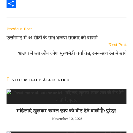
e
i
h
R
b
t
a
e
S
o
t
t
d
h
Read
Previous Post
o
e
s
d
a
more
छत्तीसगढ़ में 54 सीटों के साथ भाजपा सरकार की वापसी
articles
k
r
A
i
r
Next Post
p
t
e
भाजपा में अब कौन बनेगा मुख्यमंत्री चर्चा तेज, रमन-साव रेस में आगे
p
YOU MIGHT ALSO LIKE
महिलाएं खुलकर कमल छाप को वोट देने वाली है: पुरंदर
November 10, 2023