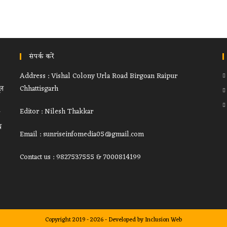
संपर्क करें
Address : Vishal Colony Urla Road Birgoan Raipur
ूल
Chhattisgarh
Editor : Nilesh Thakkar
थ
Email : sunriseinfomedia05@gmail.com
Contact us : 9827537555 & 7000814199
Copyright 2019 - 2026 - Developed by
Inclusion Web