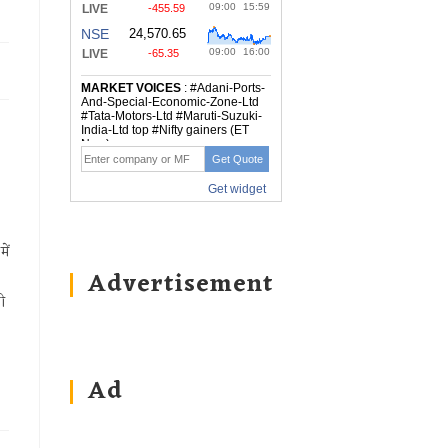
ें
Advertisement
ी
Ad