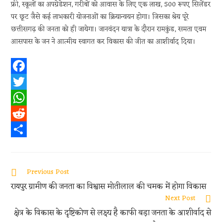
फ्री, स्कूलों का अपग्रेडेशन, गरीबों को आवास के लिए एक लाख, 500 रूपए सिलेंडर
पर छूट जैसे कई लाभकारी योजनाओं का क्रियान्वयन होगा। जिसका श्रेय पूरे
छत्तीसगढ़ की जनता को ही जायेगा। जानवंदन यात्रा के दौरान रामकुंड, समता एवम
आसपास के जन ने आत्मीय स्वागत कर विकास की जीत का आशीर्वाद दिया।
F
a
T
c
w
W
e
i
h
R
b
t
a
e
S
o
t
t
d
h
Read
Previous Post
o
e
s
d
a
more
रायपुर ग्रामीण की जनता का विश्वास मोतीलाल की चमक में होगा विकास
articles
k
r
A
i
r
Next Post
p
t
e
क्षेत्र के विकास के दृष्टिकोण से लक्ष्य है काफी बड़ा जनता के आशीर्वाद से