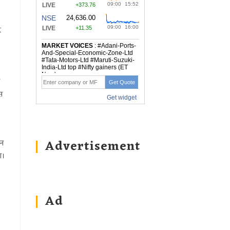
र
स
Advertisement
ान
ा।
Ad