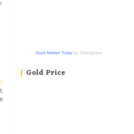
न
Stock Market Today
by TradingView
Gold Price
ी,
ेश