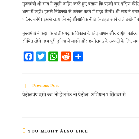
मुख्यमंत्री श्री साय ने खुशी जाहिर करते हुए बताया कि पहली बार दक्षिण कोरिय
भाषा में कही। इससे निवेशकों से कनेक्ट करने में मदद मिली। श्री साय न
पार्टनर बनेंगे। इससे राज्य की नई औद्योगिक नीति के तहत आने वाले उद्योगों
मुख्यमंत्री ने कहा कि छत्तीसगढ़ के विकास के लिए जापान और दक्षिण कोरिया 
सीमित रहेंगे। हम पूरी दुनिया में जाएंगे और छत्तीसगढ़ के उत्पादों के लिए 
Fa
T
W
R
S
ce
w
h
e
h
b
itt
at
d
ar
oo
er
s
di
e
Previous Post
k
A
t
पेट्रोलपंप एसो का ‘नो हेलमेट नो पेट्रोल’ अभियान 1 सितंबर से
p
p
YOU MIGHT ALSO LIKE