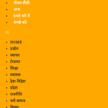
जीवन-शैली
अन्य
हमारे बारे में
संपर्क करें
HOME
उद्योग
व्यापार
रोजगार
शिक्षा
स्वास्थ्य
देश-विदेश
प्रदेश
राजनीति
धर्म-समाज
विचार