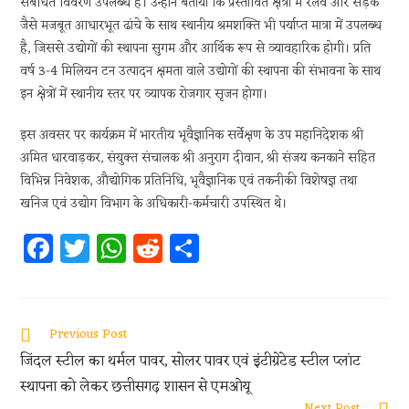
संबंधित विवरण उपलब्ध हैं। उन्होंने बताया कि प्रस्तावित क्षेत्रों में रेलवे और सड़क
जैसे मजबूत आधारभूत ढांचे के साथ स्थानीय श्रमशक्ति भी पर्याप्त मात्रा में उपलब्ध
है, जिससे उद्योगों की स्थापना सुगम और आर्थिक रूप से व्यावहारिक होगी। प्रति
वर्ष 3-4 मिलियन टन उत्पादन क्षमता वाले उद्योगों की स्थापना की संभावना के साथ
इन क्षेत्रों में स्थानीय स्तर पर व्यापक रोजगार सृजन होगा।
इस अवसर पर कार्यक्रम में भारतीय भूवैज्ञानिक सर्वेक्षण के उप महानिदेशक श्री
अमित धारवाड़कर, संयुक्त संचालक श्री अनुराग दीवान, श्री संजय कनकाने सहित
विभिन्न निवेशक, औद्योगिक प्रतिनिधि, भूवैज्ञानिक एवं तकनीकी विशेषज्ञ तथा
खनिज एवं उद्योग विभाग के अधिकारी-कर्मचारी उपस्थित थे।
Fa
T
W
R
S
ce
w
h
e
h
b
itt
at
d
ar
oo
er
s
di
e
Previous Post
k
A
t
जिंदल स्टील का थर्मल पावर, सोलर पावर एवं इंटीग्रेटेड स्टील प्लांट
p
स्थापना को लेकर छत्तीसगढ़ शासन से एमओयू
Next Post