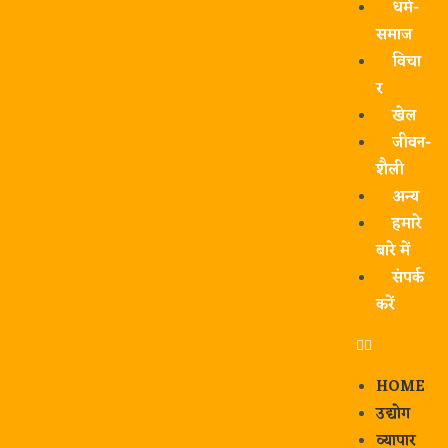
धर्म-
समाज
विचा
र
खेल
जीवन-
शैली
अन्य
हमारे
बारे में
संपर्क
करें
HOME
उद्योग
व्यापार