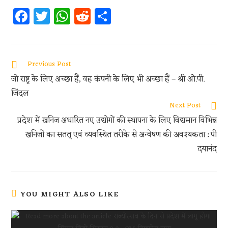
Fa
T
W
R
S
ce
w
h
e
h
b
itt
at
d
ar
oo
er
s
di
e
Previous Post
k
A
t
जो राष्ट्र के लिए अच्छा हैं, वह कंपनी के लिए भी अच्छा हैं – श्री ओ.पी.
p
जिंदल
p
Next Post
प्रदेश में खनिज अधारित नए उद्योगों की स्थापना के लिए विद्यमान विभिन्न
खनिजों का सतत् एवं व्यवस्थित तरीके से अन्वेषण की अवश्यकता : पी
दयानंद
YOU MIGHT ALSO LIKE