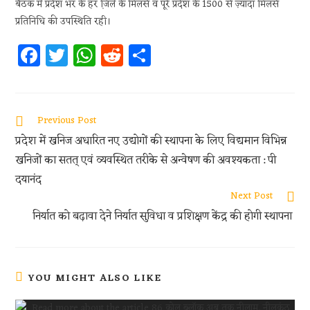
बैठक में प्रदेश भर के हर जि़ले के मिलर्स व पूरे प्रदेश के 1500 से ज़्यादा मिलर्स
प्रतिनिधि की उपस्थिति रही।
Fa
T
W
R
S
ce
w
h
e
h
b
itt
at
d
ar
oo
er
s
di
e
Previous Post
k
A
t
प्रदेश में खनिज अधारित नए उद्योगों की स्थापना के लिए विद्यमान विभिन्न
p
खनिजों का सतत् एवं व्यवस्थित तरीके से अन्वेषण की अवश्यकता : पी
p
दयानंद
Next Post
निर्यात को बढ़ावा देने निर्यात सुविधा व प्रशिक्षण केंद्र की होगी स्थापना
YOU MIGHT ALSO LIKE