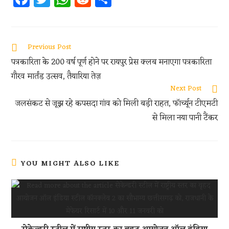
ce
w
h
e
h
b
itt
at
d
ar
oo
er
s
di
e
Previous Post
k
A
t
पत्रकारिता के 200 वर्ष पूर्ण होने पर रायपुर प्रेस क्लब मनाएगा पत्रकारिता
p
गौरव मार्तंड उत्सव, तैयारिया तेज़
p
Next Post
जलसंकट से जूझ रहे कपसदा गांव को मिली बड़ी राहत, फॉर्च्यून टीएमटी
से मिला नया पानी टैंकर
YOU MIGHT ALSO LIKE